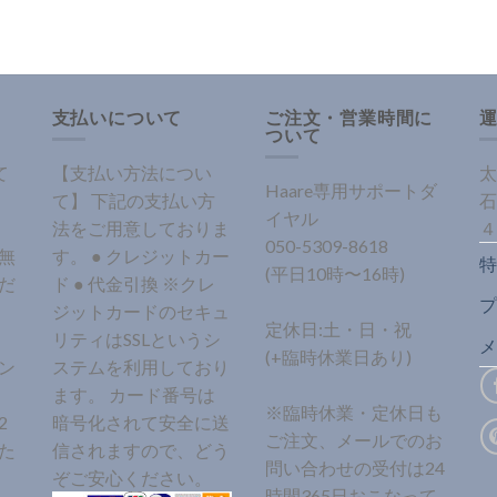
支払いについて
ご注文・営業時間に
ついて
て
【支払い方法につい
太
Haare専用サポートダ
て】 下記の支払い方
石
イヤル
法をご用意しておりま
４
050-5309-8618
無
す。 ● クレジットカー
特
(平日10時〜16時)
だ
ド ● 代金引換 ※クレ
プ
ジットカードのセキュ
定休日:土・日・祝
リティはSSLというシ
メ
(+臨時休業日あり)
ン
ステムを利用しており
ます。 カード番号は
※臨時休業・定休日も
2
暗号化されて安全に送
ご注文、メールでのお
た
信されますので、どう
問い合わせの受付は24
ぞご安心ください。
時間365日おこなって