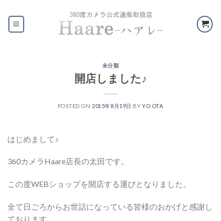
Skip
to
content
未分類
開店しました♪
POSTED ON
2015年8月19日
BY
YO OTA
はじめまして♪
360カメラHaare店長の太田です。
この度WEBショップを開店する運びとなりました。
全て日ごろからお世話になっている皆様のおかげと感謝し
ております。